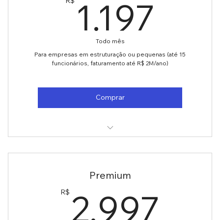
1.1
1.197
R$
Todo mês
Para empresas em estruturação ou pequenas (até 15
funcionários, faturamento até R$ 2M/ano)
Comprar
Ideal se você:
- Está começando ou consolidando sua empresa
Premium
- Quer evitar erros básicos com contratos e
2.9
2.997
R$
documentação
- Não tem histórico de problemas jurídicos complexos