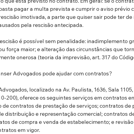
 que está previsto no contrato. Em geral: se o contrat
basta pagar a multa prevista e cumprir o aviso prévio c
escisão imotivada, a parte que quiser sair pode ter de 
ausados pela rescisão antecipada.
escisão é possível sem penalidade: inadimplemento gr
 ou força maior; e alteração das circunstâncias que tor
nte onerosa (teoria da imprevisão, art. 317 do Código 
Ennser Advogados pode ajudar com contratos?
Advogados, localizado na Av. Paulista, 1636, Sala 1105, 
0-200), oferece os seguintes serviços em contratos em
 de contratos de prestação de serviços; contratos de pa
e distribuição e representação comercial; contratos de
atos de compra e venda de estabelecimento; e revisão 
tratos em vigor.