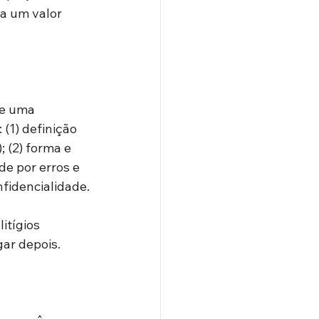
ra um valor 
re uma 
(1) definição 
 (2) forma e 
e por erros e 
nfidencialidade.
itígios 
gar depois.