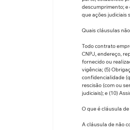
descumprimento; e d
que ações judiciais
Quais cláusulas nã
Todo contrato empres
CNPJ, endereço, rep
fornecido ou realiza
vigência; (5) Obriga
confidencialidade (q
rescisão (com ou sem
judiciais); e (10) As
O que é cláusula de
A cláusula de não c