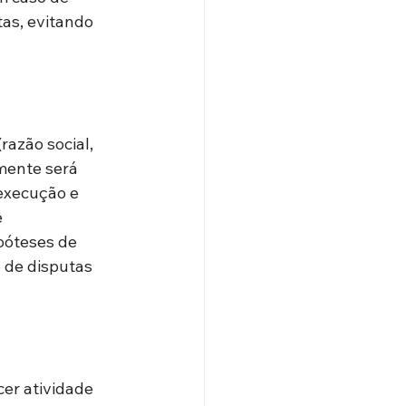
as, evitando 
razão social, 
mente será 
execução e 
 
póteses de 
o de disputas 
er atividade 