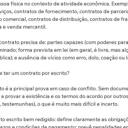
soa física no contexto de atividade econômica. Exempl
iços, contratos de fornecimento, contratos de parceria
 comercial, contratos de distribuição, contratos de fra
 e venda mercantil.
 contrato precisa de: partes capazes (com poderes para 
rminado; forma prevista em lei (em geral, é livre, mas a
lica); e ausência de vícios como erro, dolo, coação ou 
e ter um contrato por escrito?
to é a principal prova em caso de conflito. Sem documen
 a provar a existência e os termos do acordo por outro
testemunhas), o que é muito mais difícil e incerto.
ato escrito bem redigido: define claramente as obrigaç
razos e condições de pagamento; prevê penalidades e