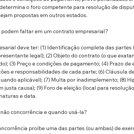
etermina o foro competente para resolução de disput
 sejam propostas em outros estados.
o podem faltar em um contrato empresarial?
arial deve ter: (1) Identificação completa das partes (
resentante legal); (2) Objeto do contrato (o que exata
do); (3) Preço e condições de pagamento; (4) Prazo de 
ções e responsabilidades de cada parte; (6) Cláusula de
uando aplicável); (7) Multa por inadimplemento; (8) Hi
 justa causa); (9) Foro de eleição (local para resoluçã
sinaturas e data.
 não concorrência e quando usá-la?
oncorrência proíbe uma das partes (ou ambas) de exerc