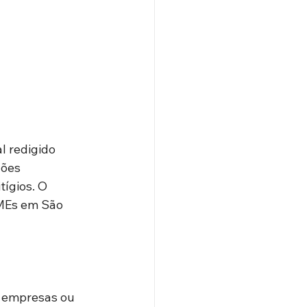
l redigido 
ões 
ígios. O 
PMEs em São 
e empresas ou 