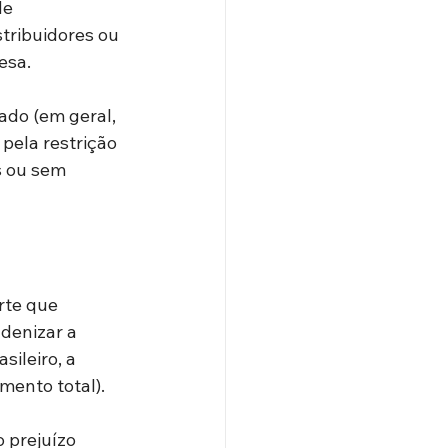
e 
tribuidores ou 
esa.
ado (em geral, 
pela restrição 
s ou sem 
rte que 
denizar a 
sileiro, a 
mento total).
 prejuízo 