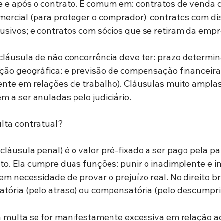
 e após o contrato. É comum em: contratos de venda d
ercial (para proteger o comprador); contratos com dis
usivos; e contratos com sócios que se retiram da empr
 cláusula de não concorrência deve ter: prazo determin
ação geográfica; e previsão de compensação financeira 
nte em relações de trabalho). Cláusulas muito ampla
a ser anuladas pelo judiciário.
lta contratual?
cláusula penal) é o valor pré-fixado a ser pago pela pa
to. Ela cumpre duas funções: punir o inadimplente e in
em necessidade de provar o prejuízo real. No direito bra
atória (pelo atraso) ou compensatória (pelo descumpri
 a multa se for manifestamente excessiva em relação ao