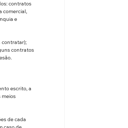
os: contratos 
 comercial, 
nquia e 
contratar); 
lguns contratos 
lesão.
to escrito, a 
s meios 
ões de cada 
m caso de 