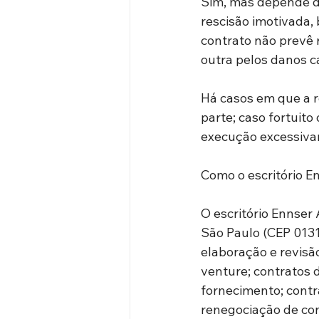
Sim, mas depende do
rescisão imotivada, 
contrato não prevê r
outra pelos danos c
Há casos em que a r
parte; caso fortuito
execução excessivame
Como o escritório 
O escritório Ennser 
São Paulo (CEP 0131
elaboração e revisão
venture; contratos d
fornecimento; contr
renegociação de con