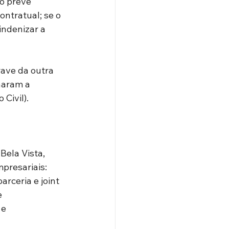
o prevê 
ontratual; se o 
indenizar a 
ave da outra 
naram a 
Civil).
Bela Vista, 
presariais: 
rceria e joint 
 
e 