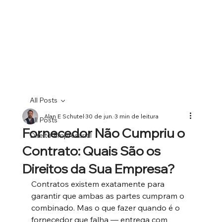
All Posts
Alan E Schutel
30 de jun.
3 min de leitura
All Posts
Fornecedor Não Cumpriu o
Direito Empresarial
Contrato: Quais São os
Direitos da Sua Empresa?
Contratos existem exatamente para 
garantir que ambas as partes cumpram o 
combinado. Mas o que fazer quando é o 
fornecedor que falha — entrega com 