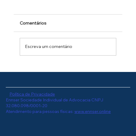
Vazamento de Dados na Sua Empresa:
Responsabilidades Legais
Um incidente de segurança da informação
Comentários
pode acontecer com empresas de qualquer
porte — desde uma PME que teve seu
servidor invadido até uma empresa que
Escreva um comentário
enviou dados de clientes para o destinatário
er
Política de Privacidade
Ennser Sociedade Individual de Advocacia CNPJ
32.080.098/0001-20
Atendimento para pessoas físicas:
www.ennser.online